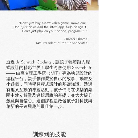
"Don’t just buy a new video game, make one.
Don’t just download the latest app, help design it.
Don’t just play on your phone, program it. "
- Barack Obama
44th President of the United States
透過 Jr Scratch Coding，讓孩子輕鬆踏入程
式設計的精彩世界！學生將會使用 Scratch Jr
—— 由麻省理工學院（MIT）專為幼兒設計的
編程平台，親手創作屬於自己的故事、動畫及
小遊戲，同時學習程式設計的基礎知識。透過
有趣又互動的專題活動，孩子們將在快樂的氛
圍中建立解難及邏輯思維的基礎，並大大提升
創意與自信心。這個課程是啟發孩子對科技與
創新的長遠興趣的最佳第一步。
訓練到的技能