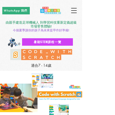
WhatsApp 我們
由親手建造足球機械人 到學習科技重新定義超級
市場零售體驗!
今個夏季讓你的孩子為未來提早作好準備!
暑期STEM課程一覽
適合7 - 14歲