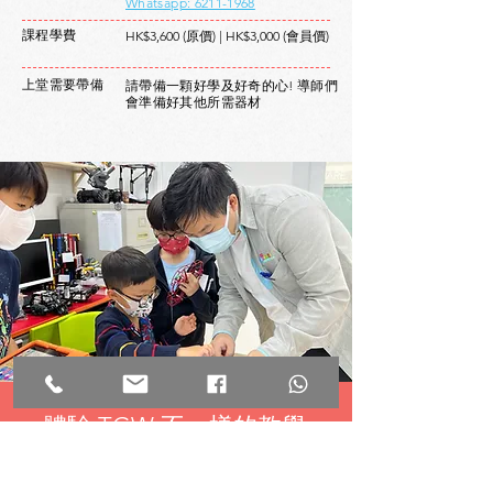
Whatsapp: 6211-1968
課程學費
HK$3,600 (原價) | HK$3,000 (會員價)
上堂需要帶備
請帶備一顆好學及好奇的心! 導師們
會準備好其他所需器材
體驗 TGW 不一樣的教學
來親身體會一下為什麼多所國際及本地