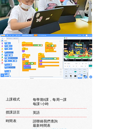
上課模式
每學期8課，每周一課
每課1小時
授課
語言
英語
時間表
請聯絡我們查詢
最新時間表