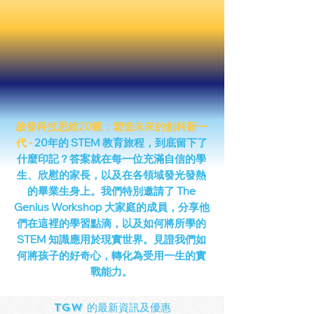
啟發科技思維20載：塑造未來的創科新一
代 -
20年的 STEM 教育旅程，到底留下了
什麼印記？答案就在每一位充滿自信的學
生、欣慰的家長，以及在各領域發光發熱
的畢業生身上。我們特別邀請了 The
Genius Workshop 大家庭的成員，分享他
們在這裡的學習點滴，以及如何將所學的
STEM 知識應用於現實世界。見證我們如
何將孩子的好奇心，轉化為受用一生的實
戰能力。
TGW 的最新資訊及優惠